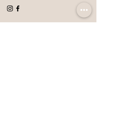
Openingstijden
Ma 13:30-18:00
Di 09:00-18:00
Wo 09:00-18:00
Do 09:00-18:00
Vr 09:00-21:00
Za 09:00-17:00
Blijf op de hoogte!